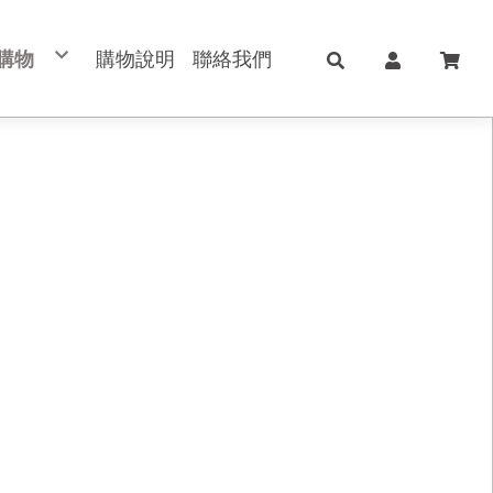
購物
購物說明
聯絡我們
樣殼類
式錶帶
動電源
璃貼
類皮套
充頭
牙耳機
牙音箱
線充電
電傳輸線
全 膠 滿版玻璃保護貼
橫式皮套
磁吸編織錶帶
雅盾系列
車手機支架
霧面防窺 滿版玻璃保護貼
平板套
霧面真皮錶帶
非凡系列
繩系列
霧面藍光 滿版玻璃保護貼
Y折共用皮套~D70-4
D字形真皮錶帶
曜盾系列
製化商品
鏡頭玻璃貼
筆槽三折共用皮套
矽膠磁吸錶帶
蘋果系列
品出清區
全透明玻璃保護貼
安卓系列
旋轉平板套
霧面玻璃貼