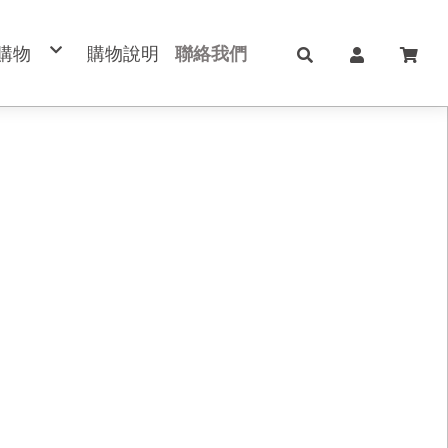
購物
購物說明
聯絡我們
樣殼類
式錶帶
動電源
璃貼
類皮套
充頭
牙耳機
牙音箱
線充電
電傳輸線
全 膠 滿版玻璃保護貼
橫式皮套
磁吸編織錶帶
雅盾系列
車手機支架
霧面防窺 滿版玻璃保護貼
平板套
霧面真皮錶帶
非凡系列
繩系列
霧面藍光 滿版玻璃保護貼
Y折共用皮套~D70-4
D字形真皮錶帶
曜盾系列
製化商品
鏡頭玻璃貼
筆槽三折共用皮套
矽膠磁吸錶帶
蘋果系列
品出清區
全透明玻璃保護貼
安卓系列
旋轉平板套
霧面玻璃貼