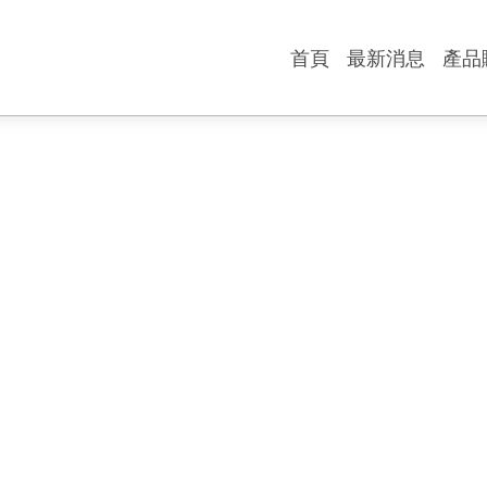
首頁
最新消息
產品
各
各
行
玻
各
旅
藍
藍
無
充
機
掛
客
樣